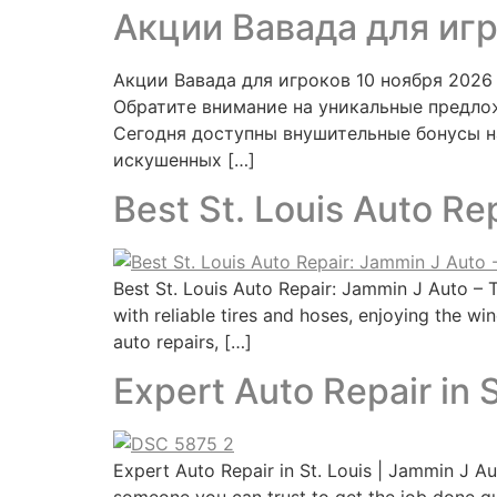
Акции Вавада для игр
Акции Вавада для игроков 10 ноября 2026
Обратите внимание на уникальные предло
Сегодня доступны внушительные бонусы н
искушенных […]
Best St. Louis Auto Re
Best St. Louis Auto Repair: Jammin J Auto – To
with reliable tires and hoses, enjoying the w
auto repairs, […]
Expert Auto Repair in 
Expert Auto Repair in St. Louis | Jammin J Au