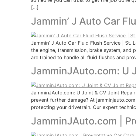
someone you can trust to get the job done qu
[…]
Jammin’ J Auto Car Flui
Jammin’ J Auto Car Fluid Flush Service | St. L
the engine, transmission, brake system, and 
are trained to handle all fluid flushes and pr
JamminJAuto.com: U Joi
JamminJAuto.com: U Joint & CV Joint Repair i
prevent further damage? At jamminjauto.com, w
protecting your drivetrain. Our expert techni
JamminJAuto.com | Pre