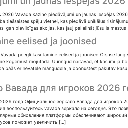
jumi un jaunas iespējas 2026
s 2026 Vavada kazino piedāvājumi un jaunas iespējas 2026
ba tiešsaistes spēļu vietnei, kas piedāvā unikālus risinājumu
, gan pievilcīgas akcijas, kas ļauj palielināt jūsu laimestus
ne eelised ja joonised
 Vavada peegli kasutamine eelised ja joonised Otsuse lang
eie kogemust mõjutada. Uuringud näitavad, et kasumi ja boo
ba pääs erinevatele mängudele ja boonustest pakutav kasu 
 Вавада для игроков 2026 г
2026 года Официальное зеркало Вавада для игроков 2
ия воспользуйтесь vavada зеркало на сегодня. Это поз
гулярные обновления платформы обеспечивают широкий
нусов поможет увеличить […]