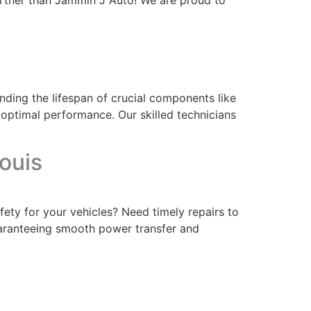
urther than Jammin J Auto! We are proud to
ending the lifespan of crucial components like
optimal performance. Our skilled technicians
ouis
ety for your vehicles? Need timely repairs to
guaranteeing smooth power transfer and