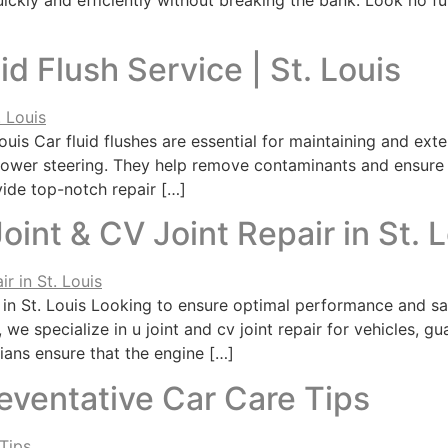
ickly and efficiently without breaking the bank. Look no f
d Flush Service | St. Louis
ouis Car fluid flushes are essential for maintaining and ext
power steering. They help remove contaminants and ensure 
ovide top-notch repair […]
nt & CV Joint Repair in St. L
n St. Louis Looking to ensure optimal performance and saf
e specialize in u joint and cv joint repair for vehicles, 
cians ensure that the engine […]
ventative Car Care Tips